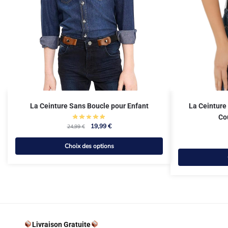
La Ceinture Sans Boucle pour Enfant
La Ceinture
Co
19,99
€
24,99
€
Choix des options
Livraison Gratuite