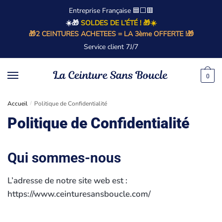
Entreprise Française 🟦⬜🟥
☀️🎁
SOLDES DE L’ÉTÉ ! 🎁☀️
🎁2 CEINTURES ACHETEES = LA 3ème OFFERTE !🎁
Service client 7J/7
0
Accueil
/
Politique de Confidentialité
Politique de Confidentialité
Qui sommes-nous
L’adresse de notre site web est :
https://www.ceinturesansboucle.com/