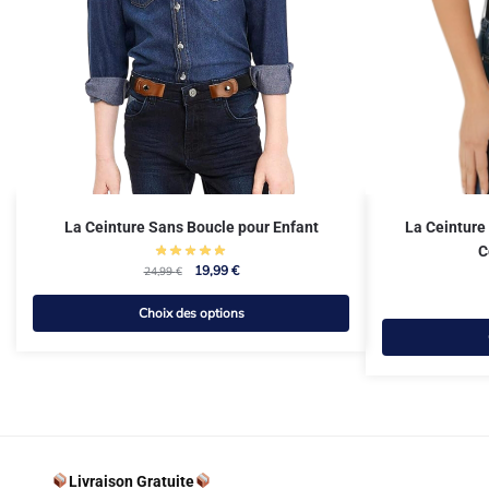
La Ceinture Sans Boucle pour Enfant
La Ceinture
C
19,99
€
24,99
€
Choix des options
Livraison Gratuite