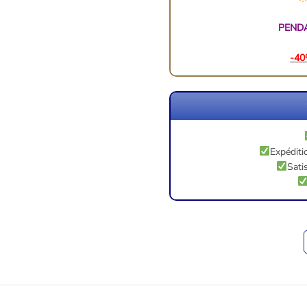
PENDA
-40
Expéditi
Sati