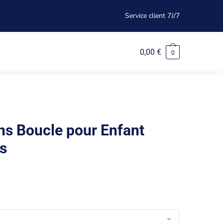
Service client 7J/7
0,00
€
0
ns Boucle pour Enfant
rs