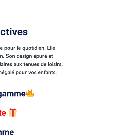
actives
e pour le quotidien. Elle
on. Son design épuré et
aires aux tenues de loisirs.
inégalé pour vos enfants.
 gamme
te
emme