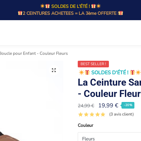
SOLDES DE L’ÉTÉ !
2 CEINTURES ACHETEES = LA 3ème OFFERTE !
Boucle pour Enfant - Couleur Fleurs
BEST SELLER !
SOLDES D'ÉTÉ !
La Ceinture Sa
- Couleur Fleu
19,99
€
24,99
€
-20%
(
3
avis client)
Couleur