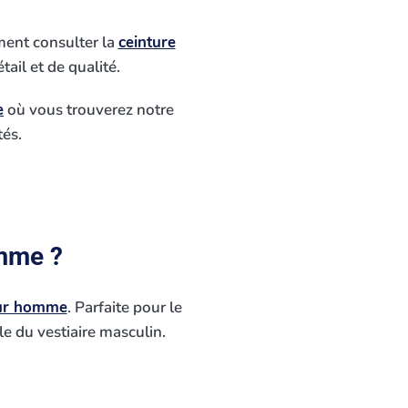
ment consulter la
ceinture
ail et de qualité.
e
où vous trouverez notre
és.
mme ?
our homme
. Parfaite pour le
e du vestiaire masculin.