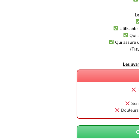
La
Utilisabl
Qui s
Qui assure u
(Tra
Les ava
I
Sens
Douleurs 
C